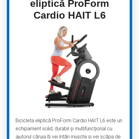
eliptică ProForm
Cardio HAIT L6
Bicicleta eliptică ProForm Cardio HAIT L6 este un
echipament solid, durabil şi multifuncţional cu
ajutorul căruia îţi vei întări muşchii şi vei scăpa de