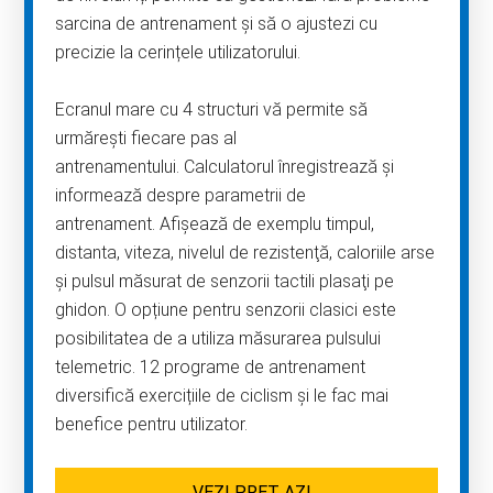
sarcina de antrenament și să o ajustezi cu
precizie la cerințele utilizatorului.
Ecranul mare cu 4 structuri vă permite să
urmărești fiecare pas al
antrenamentului. Calculatorul înregistrează și
informează despre parametrii de
antrenament. Afișează de exemplu timpul,
distanta, viteza, nivelul de rezistenţă, caloriile arse
şi pulsul măsurat de senzorii tactili plasaţi pe
ghidon. O opțiune pentru senzorii clasici este
posibilitatea de a utiliza măsurarea pulsului
telemetric. 12 programe de antrenament
diversifică exercițiile de ciclism și le fac mai
benefice pentru utilizator.
VEZI PREȚ AZI