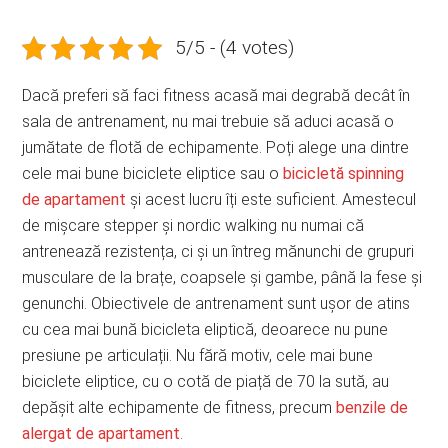
5/5 - (4 votes)
Dacă preferi să faci fitness acasă mai degrabă decât în
sala de antrenament, nu mai trebuie să aduci acasă o
jumătate de flotă de echipamente. Poți alege una dintre
cele mai bune biciclete eliptice sau o
bicicletă spinning
de apartament
și acest lucru îți este suficient. Amestecul
de mișcare stepper și nordic walking nu numai că
antrenează rezistența, ci și un întreg mănunchi de grupuri
musculare de la brațe, coapsele și gambe, până la fese și
genunchi. Obiectivele de antrenament sunt ușor de atins
cu cea mai bună bicicleta eliptică, deoarece nu pune
presiune pe articulații. Nu fără motiv, cele mai bune
biciclete eliptice, cu o cotă de piață de 70 la sută, au
depășit alte echipamente de fitness, precum
benzile de
alergat de apartament
.