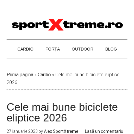
Skip
Skip
Skip
to
to
to
main
secondary
footer
content
menu
CARDIO
FORȚĂ
OUTDOOR
BLOG
Prima pagină
»
Cardio
»
Cele mai bune biciclete eliptice
2026
Cele mai bune biciclete
eliptice 2026
27 ianuarie 2023
by
Alex SportXtreme
Lasă un comentariu