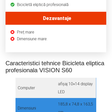
Bicicletă eliptică profesională
Dezavantaje
Preț mare
Dimensiune mare.
Caracteristici tehnice Bicicleta eliptica
profesionala VISION S60
afișaj 10×14 display
Computer
LED
185,8 x 74,8 x 163,5
Dimensiuni