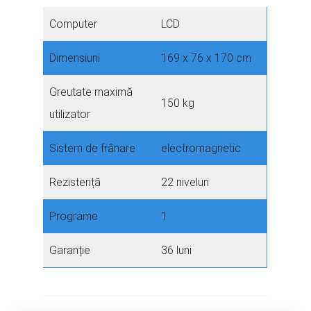
Computer
LCD
Dimensiuni
169 x 76 x 170 cm
Greutate maximă
150 kg
utilizator
Sistem de frânare
electromagnetic
Rezistență
22 niveluri
Programe
1
Garanție
36 luni