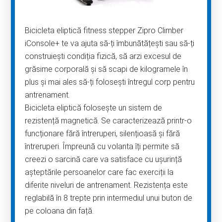
Bicicleta eliptică fitness stepper Zipro Climber
iConsole+ te va ajuta să-ți îmbunătățești sau să-ți
construiești condiția fizică, să arzi excesul de
grăsime corporală și să scapi de kilogramele în
plus și mai ales să-ți folosești întregul corp pentru
antrenament.
Bicicleta eliptică folosește un sistem de
rezistență magnetică. Se caracterizează printr-o
funcționare fără întreruperi, silențioasă și fără
întreruperi. Împreună cu volanta îți permite să
creezi o sarcină care va satisface cu ușurință
așteptările persoanelor care fac exerciții la
diferite niveluri de antrenament. Rezistența este
reglabilă în 8 trepte prin intermediul unui buton de
pe coloana din față.