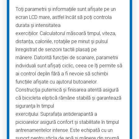
Toți parametrii și informațiile sunt afișate pe un
ecran LCD mare, astfel încât să poți controla
durata și intensitatea
exercițiilor. Calculatorul măsoară timpul, viteza,
distanța, caloriile, rotaţiile pe minut şi pulsul
înregistrat de senzorii tactili plasaţi pe
mânere. Datorită funcției de scanare, parametrii
individuali sunt afișați ciclic, ceea ce îți permite să
ai control deplin fără a fi nevoie să schimbi
funcțiile afișate cu ajutorul butoanelor.
Construcţia puternică şi finisarea atentă asigură
că bicicleta eliptică rămâne stabilă şi garantează
siguranţa în timpul
exerciţiului. Suprafața antiderapantă a
picioarelor asigură confort și stabilitate în timpul
antrenamentelor intense. Este echipată cu un
suport pentru sticla de apă și mânere din spumă