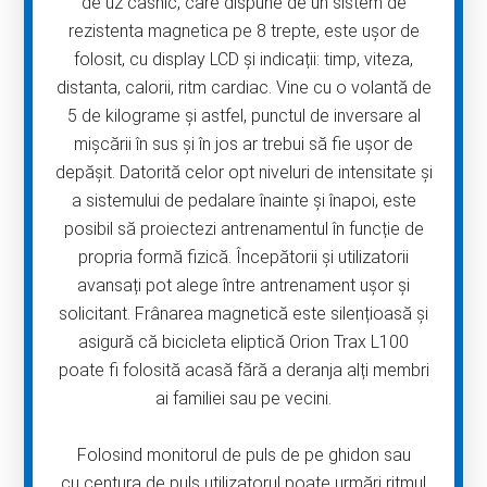
de uz casnic, care dispune de un sistem de
rezistenta magnetica pe 8 trepte, este uşor de
folosit, cu display LCD și indicații: timp, viteza,
distanta, calorii, ritm cardiac. Vine cu o volantă de
5 de kilograme și astfel, punctul de inversare al
mișcării în sus și în jos ar trebui să fie ușor de
depășit. Datorită celor opt niveluri de intensitate și
a sistemului de pedalare înainte și înapoi, este
posibil să proiectezi antrenamentul în funcție de
propria formă fizică. Începătorii și utilizatorii
avansați pot alege între antrenament ușor și
solicitant. Frânarea magnetică este silențioasă și
asigură că bicicleta eliptică Orion Trax L100
poate fi folosită acasă fără a deranja alți membri
ai familiei sau pe vecini.
Folosind monitorul de puls de pe ghidon sau
cu centura de puls utilizatorul poate urmări ritmul