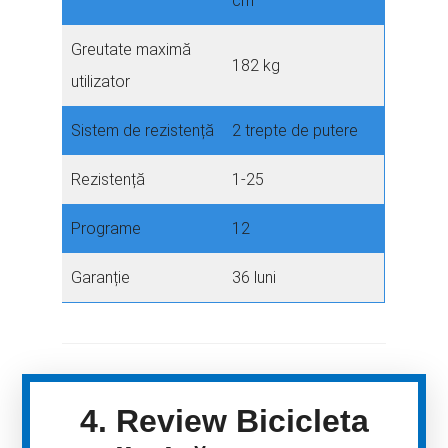
cm
Greutate maximă
182 kg
utilizator
Sistem de rezistență
2 trepte de putere
Rezistență
1-25
Programe
12
Garanție
36 luni
4. Review Bicicleta