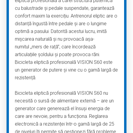
eliptică profesională a cărei structură puternică
cu balustrade și pedale suspendate, garantează
confort maxim la exercițiu. Antrenorul eliptic are o
distanță îngustă între pedale și are o lungime
optimă a pasului. Datorită acestui lucru, imită
mișcarea naturală și nu provoacă așa-
numitul „mers de rață”, care încordează
articulațiile șoldului și poate provoca răni.
Bicicleta eliptică profesională VISION S60 este
un generator de putere și vine cu o gamă largă de
rezistență.
Bicicleta eliptică profesională VISION S60 nu
necesită o sursă de alimentare externă – are un
generator care generează el însuși energia de
care are nevoie, pentru a funcționa. Reglarea
electronică a rezistenței într-o gamă largă de 25
de niveluri îți permite să gestionezi fără probleme