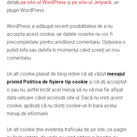
detalii
pe site-ul WordPress
și
pe site-ul Jetpack
, un
plugin WordPress.
WordPress a adăugat recent posibilitatea de a nu
accepta acest cookie, iar datele voastre nu vor fi
precompletate pentru următorul comentariu. Opțiunea o
puteți bifa sau debifa în momentul când scrieți un nou
comentariu.
Un alt cookie plasat de blog reține că ați văzut
mesajul
privind Politica de fișiere tip cookie
și că ați acceptat-
o sau nu, astfel încât acel mesaj să nu vă mai fie afișat
data viitoare când accesați site-ul. Dacă nu vreți acest
cookie, apăsați că nu doriți cookie-uri în bara acelui
mesaj de informare.
Un alt cookie ține evidența traficului de pe site, ce pagini