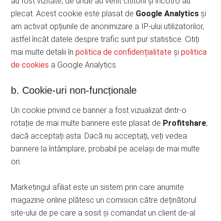
au fost vizitate, de unde au venit cititorii și încotro au
plecat. Acest cookie este plasat de
Google Analytics
și
am activat opțiunile de anonimizare a IP-ului utilizatorilor,
astfel încât datele despre trafic sunt pur statistice. Citiți
mai multe detalii în
politica de confidențialitate
și
politica
de cookies
a Google Analytics.
b. Cookie-uri non-funcționale
Un cookie privind ce banner a fost vizualizat dintr-o
rotație de mai multe bannere este plasat de
Profitshare
,
dacă acceptați asta. Dacă nu acceptați, veți vedea
bannere la întâmplare, probabil pe același de mai multe
ori.
Marketingul afiliat este un sistem prin care anumite
magazine online plătesc un comision către deținătorul
site-ului de pe care a sosit și comandat un client de-al