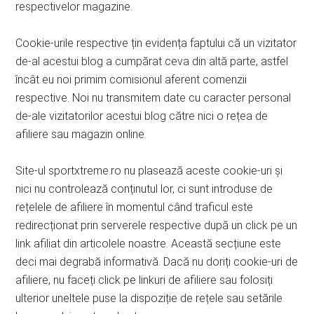
respectivelor magazine.
Cookie-urile respective țin evidența faptului că un vizitator
de-al acestui blog a cumpărat ceva din altă parte, astfel
încât eu noi primim comisionul aferent comenzii
respective. Noi nu transmitem date cu caracter personal
de-ale vizitatorilor acestui blog către nici o rețea de
afiliere sau magazin online.
Site-ul sportxtreme.ro nu plasează aceste cookie-uri și
nici nu controlează conținutul lor, ci sunt introduse de
rețelele de afiliere în momentul când traficul este
redirecționat prin serverele respective după un click pe un
link afiliat din articolele noastre. Această secțiune este
deci mai degrabă informativă. Dacă nu doriți cookie-uri de
afiliere, nu faceți click pe linkuri de afiliere sau folosiți
ulterior uneltele puse la dispoziție de rețele sau setările