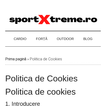
Skip
Skip
Skip
to
to
to
main
secondary
footer
content
menu
CARDIO
FORȚĂ
OUTDOOR
BLOG
Prima pagină
»
Politica de Cookies
Politica de Cookies
Politica de cookies
1. Introducere