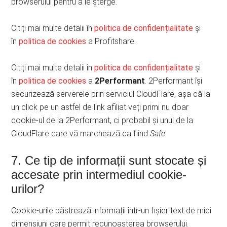
browserului pentru a le șterge.
Citiți mai multe detalii în
politica de confidențialitate
și
în
politica de cookies
a Profitshare.
Citiți mai multe detalii în
politica de confidențialitate
și
în
politica de cookies
a
2Performant
. 2Performant își
securizează serverele prin serviciul CloudFlare, așa că la
un click pe un astfel de link afiliat veți primi nu doar
cookie-ul de la 2Performant, ci probabil și unul de la
CloudFlare care vă marchează ca fiind
Safe
.
7. Ce tip de informații sunt stocate și
accesate prin intermediul cookie-
urilor?
Cookie-urile păstrează informații într-un fișier text de mici
dimensiuni care permit recunoașterea browserului.