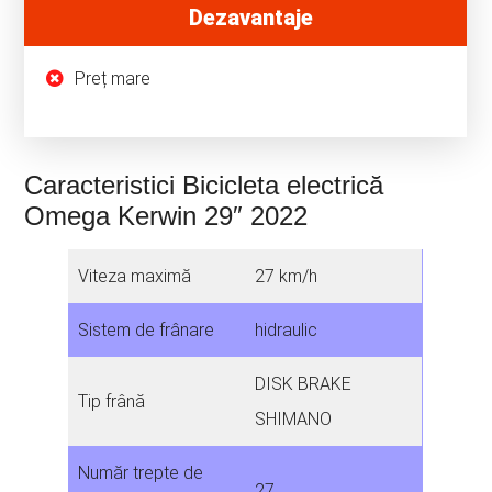
Dezavantaje
Preț mare
Caracteristici Bicicleta electrică
Omega Kerwin 29″ 2022
Viteza maximă
27 km/h
Sistem de frânare
hidraulic
DISK BRAKE
Tip frână
SHIMANO
Număr trepte de
27