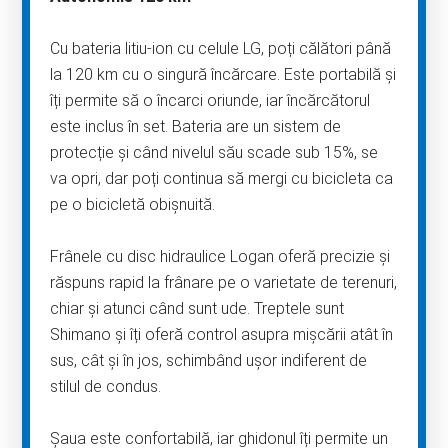
Cu bateria litiu-ion cu celule LG, poți călători până
la 120 km cu o singură încărcare. Este portabilă și
îți permite să o încarci oriunde, iar încărcătorul
este inclus în set. Bateria are un sistem de
protecție și când nivelul său scade sub 15%, se
va opri, dar poți continua să mergi cu bicicleta ca
pe o bicicletă obișnuită.
Frânele cu disc hidraulice Logan oferă precizie și
răspuns rapid la frânare pe o varietate de terenuri,
chiar și atunci când sunt ude. Treptele sunt
Shimano și îți oferă control asupra mișcării atât în ​​
sus, cât și în jos, schimbând ușor indiferent de
stilul de condus.
Șaua este confortabilă, iar ghidonul îți permite un