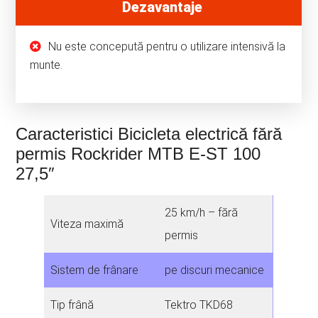
Dezavantaje
Nu este concepută pentru o utilizare intensivă la
munte.
Caracteristici Bicicleta electrică fără
permis Rockrider MTB E-ST 100
27,5″
25 km/h – fără
Viteza maximă
permis
Sistem de frânare
pe discuri mecanice
Tip frână
Tektro TKD68