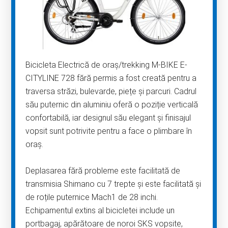
Bicicleta Electrică de oraș/trekking M-BIKE E-
CITYLINE 728 fără permis a fost creată pentru a
traversa străzi, bulevarde, piețe și parcuri. Cadrul
său puternic din aluminiu oferă o poziție verticală
confortabilă, iar designul său elegant și finisajul
vopsit sunt potrivite pentru a face o plimbare în
oraș.
Deplasarea fără probleme este facilitată de
transmisia Shimano cu 7 trepte și este facilitată și
de roțile puternice Mach1 de 28 inchi.
Echipamentul extins al bicicletei include un
portbagaj, apărătoare de noroi SKS vopsite,