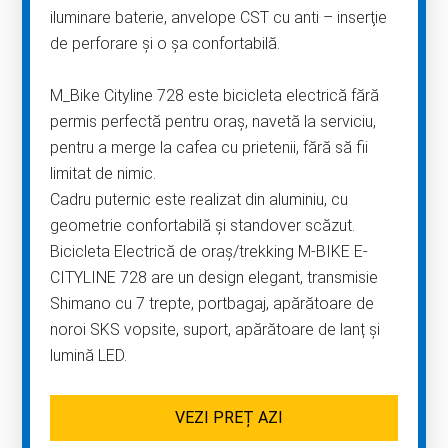
iluminare baterie, anvelope CST cu anti – inserţie
de perforare și o șa confortabilă.
M_Bike Cityline 728 este bicicleta electrică fără
permis perfectă pentru oraș, navetă la serviciu,
pentru a merge la cafea cu prietenii, fără să fii
limitat de nimic.
Cadru puternic este realizat din aluminiu, cu
geometrie confortabilă și standover scăzut.
Bicicleta Electrică de oraș/trekking M-BIKE E-
CITYLINE 728 are un design elegant, transmisie
Shimano cu 7 trepte, portbagaj, apărătoare de
noroi SKS vopsite, suport, apărătoare de lanț și
lumină LED.
VEZI PREȚ AZI