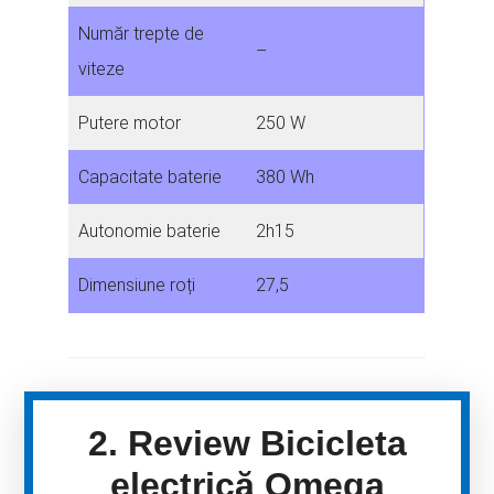
Număr trepte de
–
viteze
Putere motor
250 W
Capacitate baterie
380 Wh
Autonomie baterie
2h15
Dimensiune roți
27,5
2. Review Bicicleta
electrică Omega