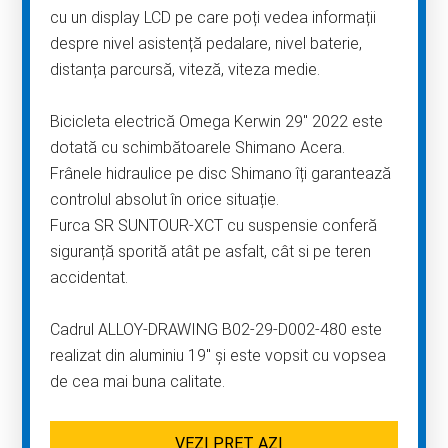
cu un display LCD pe care poți vedea informații
despre nivel asistență pedalare, nivel baterie,
distanța parcursă, viteză, viteza medie.
Bicicleta electrică Omega Kerwin 29″ 2022 este
dotată cu schimbătoarele Shimano Acera.
Frânele hidraulice pe disc Shimano îți garantează
controlul absolut în orice situație.
Furca SR SUNTOUR-XCT cu suspensie conferă
siguranță sporită atât pe asfalt, cât si pe teren
accidentat.
Cadrul ALLOY-DRAWING B02-29-D002-480 este
realizat din aluminiu 19″ și este vopsit cu vopsea
de cea mai buna calitate.
VEZI PREȚ AZI