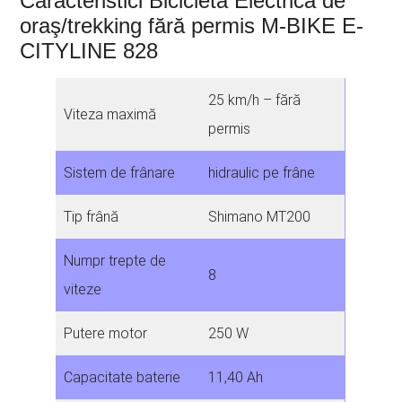
Caracteristici Bicicleta Electrica de
oraş/trekking fără permis M-BIKE E-
CITYLINE 828
25 km/h – fără
Viteza maximă
permis
Sistem de frânare
hidraulic pe frâne
Tip frână
Shimano MT200
Numpr trepte de
8
viteze
Putere motor
250 W
Capacitate baterie
11,40 Ah