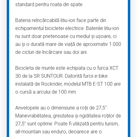
standard pentru roata din spate.
Bateria reîncărcabilă litiu-ion face parte din
echipamentul bicicletei electrice. Bateriile litiu-ion
nu sunt doar prietenoase cu mediul și ușoare, ci
au și o durată mare de viață de aproximativ 1.000
de cicluri de încărcare sau doi ani.
Bicicleta de munte este echipata cu o furca XCT
30 de la SR SUNTOUR. Datorită furcii e-bike
instalată de Rockrider, modelul MTB E-ST 100 are
o cursă a arcului de 100 mm.
Anvelopele au o dimensiune a roții de 27,5″.
Manevrabilitatea, greutatea și rigiditatea roților de
27,5″ sunt optime. Poate fi utilizată pentru turism,
all-mountain sau enduro, deoarece are o