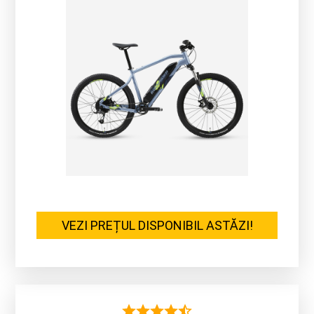
VEZI PREȚUL DISPONIBIL ASTĂZI!