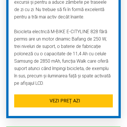
excursii și pentru a aduce zâmbete pe traseele
de zi cu zi. Nu trebuie să fii în formă excelentă
pentru a trăi mai activ decât înainte.
Bicicleta electrică M-BIKE E-CITYLINE 828 fără
permis are un motor dinamic Bafang de 250 W,
trei niveluri de suport, o baterie de fabricație
poloneză cu o capacitate de 11,4 Ah cu celule
Samsung de 2850 mAh, funcția Walk care oferă
suport atunci când împingi bicicleta, de exemplu
în sus, precum și iluminarea față și spate activată
pe afișajul LCD.
VEZI PREȚ AZI