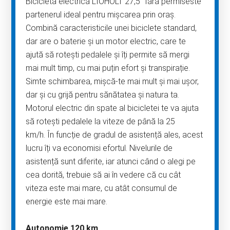
Bicicleta electrică LIOHOLT 27,5″ fără permiseste
partenerul ideal pentru mișcarea prin oraș.
Combină caracteristicile unei biciclete standard,
dar are o baterie și un motor electric, care te
ajută să rotești pedalele și îți permite să mergi
mai mult timp, cu mai puțin efort și transpirație.
Simte schimbarea, mișcă-te mai mult și mai ușor,
dar și cu grijă pentru sănătatea și natura ta.
Motorul electric din spate al bicicletei te va ajuta
să rotești pedalele la viteze de până la 25
km/h. În funcție de gradul de asistență ales, acest
lucru îți va economisi efortul. Nivelurile de
asistență sunt diferite, iar atunci când o alegi pe
cea dorită, trebuie să ai în vedere că cu cât
viteza este mai mare, cu atât consumul de
energie este mai mare.
Autonomie 120 km