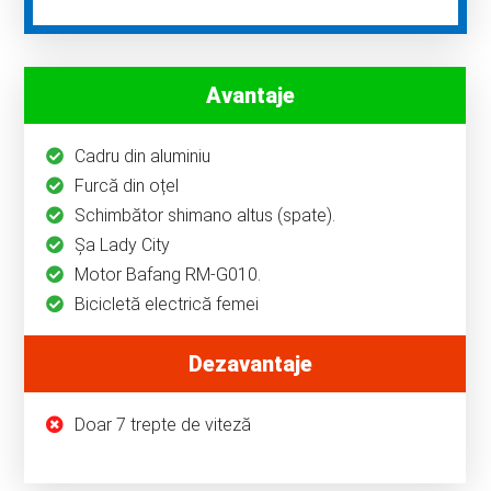
Avantaje
Cadru din aluminiu
Furcă din oțel
Schimbător shimano altus (spate).
Șa Lady City
Motor Bafang RM-G010.
Bicicletă electrică femei
Dezavantaje
Doar 7 trepte de viteză