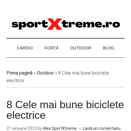
Skip
Skip
Skip
to
to
to
main
secondary
footer
content
menu
CARDIO
FORȚĂ
OUTDOOR
BLOG
Prima pagină
»
Outdoor
»
8 Cele mai bune biciclete
electrice
8 Cele mai bune biciclete
electrice
27 ianuarie 2023
by
Alex SportXtreme
Lasă un comentariu