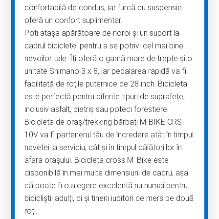
confortabilă de condus, iar furcă cu suspensie
oferă un confort suplimentar.
Poți atașa apărătoare de noroi și un suport la
cadrul bicicletei pentru a se potrivi cel mai bine
nevoilor tale. Îți oferă o gamă mare de trepte și o
unitate Shimano 3 x 8, iar pedalarea rapidă va fi
facilitată de roțile puternice de 28 inch. Bicicleta
este perfectă pentru diferite tipuri de suprafețe,
inclusiv asfalt, pietriș sau poteci forestiere.
Bicicleta de oraş/trekking bărbaţi M-BIKE CRS-
10V va fi partenerul tău de încredere atât în ​​timpul
navetei la serviciu, cât și în timpul călătoriilor în
afara orașului. Bicicleta cross M_Bike este
disponibilă în mai multe dimensiuni de cadru, așa
că poate fi o alegere excelentă nu numai pentru
bicicliștii adulți, ci și tinerii iubitori de mers pe două
roți.