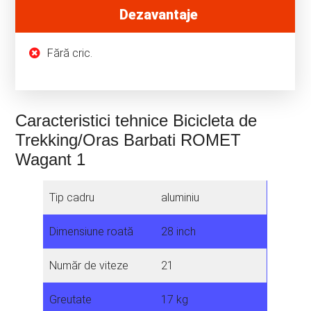
Dezavantaje
Fără cric.
Caracteristici tehnice Bicicleta de
Trekking/Oras Barbati ROMET
Wagant 1
Tip cadru
aluminiu
Dimensiune roată
28 inch
Număr de viteze
21
Greutate
17 kg