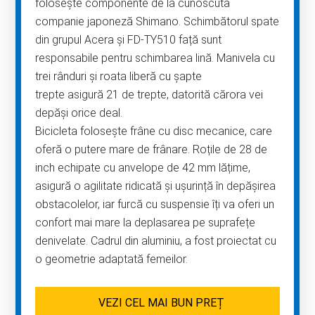
folosește componente de la cunoscuta
companie japoneză Shimano. Schimbătorul spate
din grupul Acera și FD-TY510 față sunt
responsabile pentru schimbarea lină. Manivela cu
trei rânduri și roata liberă cu șapte
trepte asigură 21 de trepte, datorită cărora vei
depăși orice deal.
Bicicleta folosește frâne cu disc mecanice, care
oferă o putere mare de frânare. Roțile de 28 de
inch echipate cu anvelope de 42 mm lățime,
asigură o agilitate ridicată și ușurință în depășirea
obstacolelor, iar furcă cu suspensie îți va oferi un
confort mai mare la deplasarea pe suprafețe
denivelate. Cadrul din aluminiu, a fost proiectat cu
o geometrie adaptată femeilor.
VEZI CEL MAI BUN PREȚ