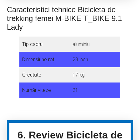
Caracteristici tehnice Bicicleta de
trekking femei M-BIKE T_BIKE 9.1
Lady
Tip cadru
aluminiu
Dimensiune roți
28 inch
Greutate
17 kg
Număr viteze
21
6. Review Bicicleta de