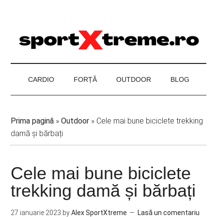
Skip
Skip
Skip
to
to
to
main
secondary
footer
content
menu
CARDIO
FORȚĂ
OUTDOOR
BLOG
Prima pagină
»
Outdoor
»
Cele mai bune biciclete trekking
damă și bărbați
Cele mai bune biciclete
trekking damă și bărbați
27 ianuarie 2023
by
Alex SportXtreme
Lasă un comentariu