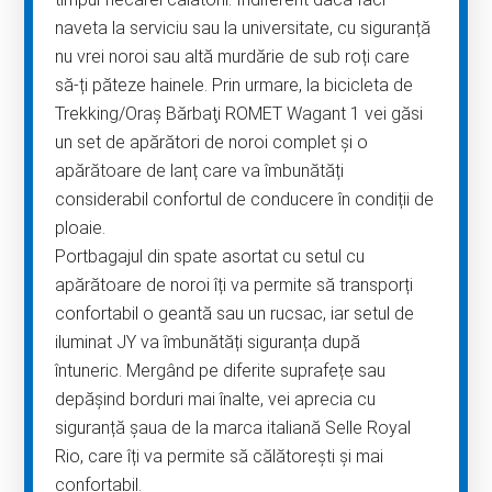
naveta la serviciu sau la universitate, cu siguranță
nu vrei noroi sau altă murdărie de sub roți care
să-ți păteze hainele. Prin urmare, la bicicleta de
Trekking/Oraş Bărbaţi ROMET Wagant 1 vei găsi
un set de apărători de noroi complet și o
apărătoare de lanț care va îmbunătăți
considerabil confortul de conducere în condiții de
ploaie.
Portbagajul din spate asortat cu setul cu
apărătoare de noroi îți va permite să transporți
confortabil o geantă sau un rucsac, iar setul de
iluminat JY va îmbunătăți siguranța după
întuneric. Mergând pe diferite suprafețe sau
depășind borduri mai înalte, vei aprecia cu
siguranță șaua de la marca italiană Selle Royal
Rio, care îți va permite să călătorești și mai
confortabil.