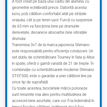
A fost creat pe baza unui cadru din aluminiu cu
geometrie echilibrată precis. Datorită acestui
lucru, poți călători confortabil atât pe străzile
orașului, cât și pe teren ușor. Furcă cu suspensie
de 63 mm va funcționa bine pe drumurile
denivelate, deoarece absoarbe bine vibrațiile
drumului.
Transmisia 3×7 de la marca japoneza Shimano
este responsabilă pentru eficienţa conducerii. Un
set dublu de schimbătoare Tourney în fata şi Altus
în spate, oferă o gamă variată de 21 de trepte. În
combinație cu schimbătoarele moderne Shimano
ST-EF500, este o garanție a unei călătorii line pe
orice tip de suprafață.
Cu toate acestea, bicicletele mărcii poloneze
sunt renumite mai ales pentru multitudinea de
accesorii bine asortate, care vor fi la îndemână în
timpul fiecărei călătorii. Indiferent dacă faci