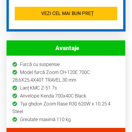
VEZI CEL MAI BUN PREȚ
Avantaje
Furcă cu suspensie
Model furcă Zoom CH-120E 700C
28,6X25,4X40T TRAVEL:30 mm
Lanț KMC Z-51 7s
Anvelope Kenda 700x40C Black
Tija ghidon Zoom Rase R30 620W x 10 25.4
Steel.
Greutate maximă 110 kg.