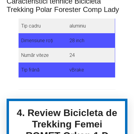
Caracteristici tehnice Bicicleta
Trekking Polar Forester Comp Lady
Tip cadru
aluminiu
Dimensiune roți
28 inch
Număr viteze
24
Tip frână
vBrake
4. Review Bicicleta de
Trekking Femei