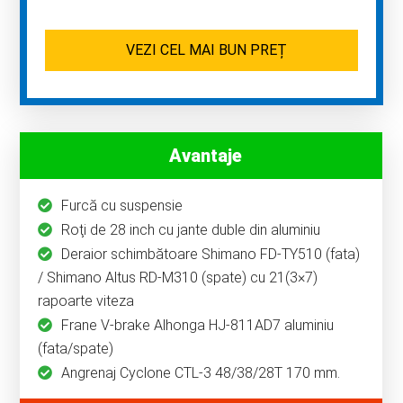
VEZI CEL MAI BUN PREȚ
Avantaje
Furcă cu suspensie
Roţi de 28 inch cu jante duble din aluminiu
Deraior schimbătoare Shimano FD-TY510 (fata)
/ Shimano Altus RD-M310 (spate) cu 21(3×7)
rapoarte viteza
Frane V-brake Alhonga HJ-811AD7 aluminiu
(fata/spate)
Angrenaj Cyclone CTL-3 48/38/28T 170 mm.