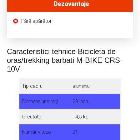
Dezavantaje
Fără apărători
Caracteristici tehnice Bicicleta de
oras/trekking barbati M-BIKE CRS-
10V
Tip cadru
aluminiu
Dinmensiune roți
29 inch
Greutate
14,5 kg
Număr viteze
21