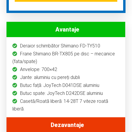
Avantaje
Deraior schimbător Shimano FD-TY510
Frane Shimano BR-TX805 pe disc – mecanice
(fata/spate)
Anvelope: 700×42
Jante: aluminiu cu pereți dubli
Butuc față: JoyTech D041DSE aluminiu
Butuc spate: JoyTech D242DSE aluminiu
Casetă/Roată liberă: 14-28T 7 viteze roată
liberă.
Dezavantaje