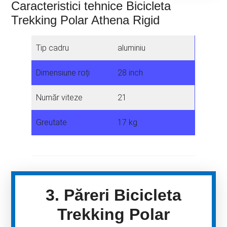
Caracteristici tehnice Bicicleta
Trekking Polar Athena Rigid
Tip cadru
aluminiu
Dimensiune roți
28 inch
Număr viteze
21
Greutate
17 kg
3. Păreri Bicicleta
Trekking Polar