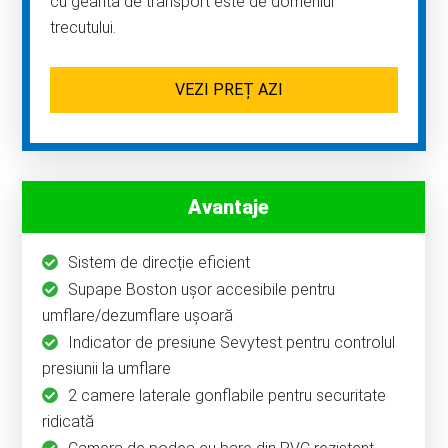
cu geanta de transport este de domeniul
trecutului.
VEZI PREȚ AZI
Avantaje
Sistem de direcție eficient
Supape Boston ușor accesibile pentru
umflare/dezumflare ușoară
Indicator de presiune Sevytest pentru controlul
presiunii la umflare
2 camere laterale gonflabile pentru securitate
ridicată