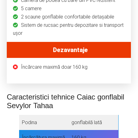
Camera de podea cu bare din PVC rezistent
5 camere
2 scaune gonflabile confortabile detașabile
Sistem de rucsac pentru depozitare si transport
uşor
Dezavantaje
Încărcare maximă doar 160 kg
Caracteristici tehnice Caiac gonflabil
Sevylor Tahaa
Podina
gonflabilă lată
Încărcătura maximă
160 kg