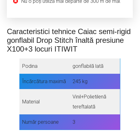
Nu o poți utiliza mai departe de 300 m de mal.
Caracteristici tehnice Caiac semi-rigid
gonflabil Drop Stitch înaltă presiune
X100+3 locuri ITIWIT
Podina
gonflabilă lată
Încărcătura maximă
245 kg
Vinil+Polietilenă
Material
tereftalată
Număr persoane
3