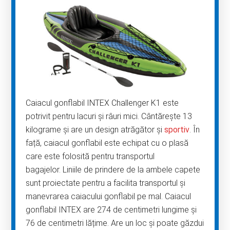
Caiacul gonflabil INTEX Challenger K1 este
potrivit pentru lacuri și râuri mici. Cântărește 13
kilograme și are un design atrăgător și
sportiv
. În
față, caiacul gonflabil este echipat cu o plasă
care este folosită pentru transportul
bagajelor. Liniile de prindere de la ambele capete
sunt proiectate pentru a facilita transportul și
manevrarea caiacului gonflabil pe mal. Caiacul
gonflabil INTEX are 274 de centimetri lungime și
76 de centimetri lățime. Are un loc și poate găzdui