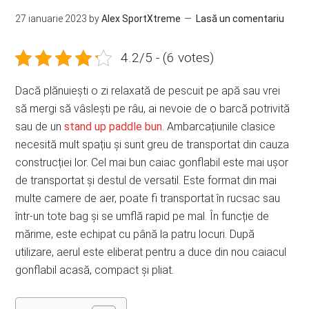
27 ianuarie 2023
by
Alex SportXtreme
Lasă un comentariu
4.2/5 - (6 votes)
Dacă plănuiești o zi relaxată de pescuit pe apă sau vrei
să mergi să vâslești pe râu, ai nevoie de o barcă potrivită
sau de un
stand up paddle bun
. Ambarcațiunile clasice
necesită mult spațiu și sunt greu de transportat din cauza
construcției lor. Cel mai bun caiac gonflabil este mai ușor
de transportat și destul de versatil. Este format din mai
multe camere de aer, poate fi transportat în rucsac sau
într-un tote bag și se umflă rapid pe mal. În funcție de
mărime, este echipat cu până la patru locuri. După
utilizare, aerul este eliberat pentru a duce din nou caiacul
gonflabil acasă, compact și pliat.