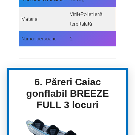
Vinil+Polietilenă
Material
tereftalată
Număr persoane
2
6. Păreri Caiac
gonflabil BREEZE
FULL 3 locuri