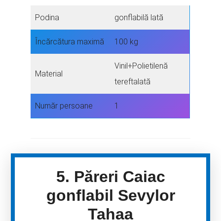
Podina
gonflabilă lată
Încărcătura maximă
100 kg
Vinil+Polietilenă
Material
tereftalată
Număr persoane
1
5. Păreri Caiac
gonflabil Sevylor
Tahaa