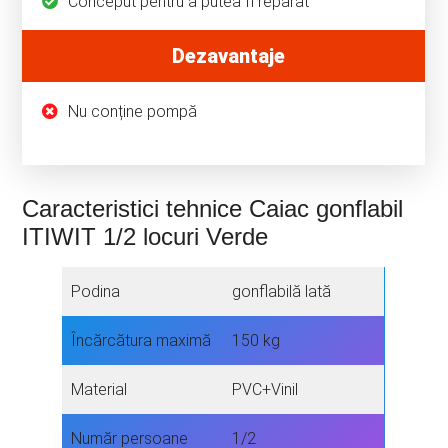
Conceput pentru a putea fi reparat
Dezavantaje
Nu conține pompă
Caracteristici tehnice Caiac gonflabil
ITIWIT 1/2 locuri Verde
Podina
gonflabilă lată
Încărcătura maximă
150 kg
Material
PVC+Vinil
Număr persoane
1/2