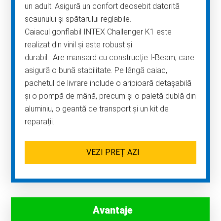
un adult. Asigură un confort deosebit datorită
scaunului și spătarului reglabile.
Caiacul gonflabil INTEX Challenger K1 este
realizat din vinil și este robust și
durabil. Are mansard cu construcție I-Beam, care
asigură o bună stabilitate. Pe lângă caiac,
pachetul de livrare include o aripioară detașabilă
și o pompă de mână, precum și o paletă dublă din
aluminiu, o geantă de transport și un kit de
reparații.
VEZI PREȚ AZI
Avantaje