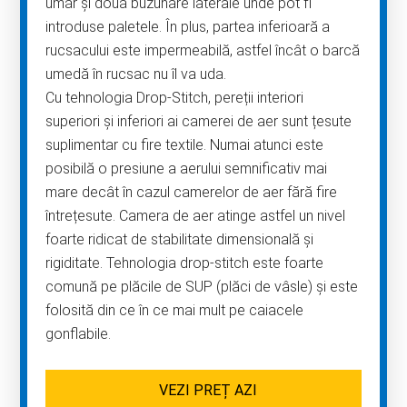
umăr și două buzunare laterale unde pot fi
introduse paletele. În plus, partea inferioară a
rucsacului este impermeabilă, astfel încât o barcă
umedă în rucsac nu îl va uda.
Cu tehnologia Drop-Stitch, pereții interiori
superiori și inferiori ai camerei de aer sunt țesute
suplimentar cu fire textile. Numai atunci este
posibilă o presiune a aerului semnificativ mai
mare decât în ​​cazul camerelor de aer fără fire
întrețesute. Camera de aer atinge astfel un nivel
foarte ridicat de stabilitate dimensională și
rigiditate. Tehnologia drop-stitch este foarte
comună pe plăcile de SUP (plăci de vâsle) și este
folosită din ce în ce mai mult pe caiacele
gonflabile.
VEZI PREȚ AZI