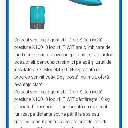
Caiacul semi-rigid gonflabil Drop Stitch înaltă
presiune X100+3 locuri ITIWIT are o îmbinare de
fund care se adresează începătorilor și vâslașilor
ocazionali, pentru excursii mici pe apă și tururi de
jumătate de zi. Modelul x100+ reprezintă un
progres semnificativ. Deși costă mai mult, oferă
avantaje clare.
Caiacul semi-rigid gonflabil Drop Stitch înaltă
presiune X100+3 locuri ITIWIT cântărește 18 kg
și poate fi transportată cu ușurință cu rucsacul
furnizat pe distanțe scurte până la apă sau
gară. Rucsacul pentru caiac are bretele late de