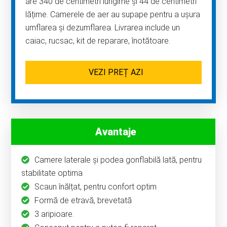
are 340 de centimetri lungime și 44 de centimetri
lățime. Camerele de aer au supape pentru a ușura
umflarea și dezumflarea. Livrarea include un
caiac, rucsac, kit de reparare, înotătoare.
VEZI PREȚ AZI
Avantaje
Camere laterale şi podea gonflabilă lată, pentru
stabilitate optima
Scaun înălțat, pentru confort optim
Formă de etravă, brevetată
3 aripioare.