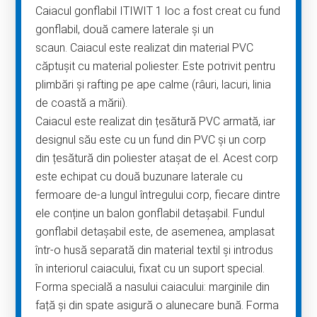
Caiacul gonflabil ITIWIT 1 loc a fost creat cu fund
gonflabil, două camere laterale și un
scaun. Caiacul este realizat din material PVC
căptușit cu material poliester. Este potrivit pentru
plimbări și rafting pe ape calme (râuri, lacuri, linia
de coastă a mării).
Caiacul este realizat din țesătură PVC armată, iar
designul său este cu un fund din PVC și un corp
din țesătură din poliester atașat de el. Acest corp
este echipat cu două buzunare laterale cu
fermoare de-a lungul întregului corp, fiecare dintre
ele conține un balon gonflabil detașabil. Fundul
gonflabil detașabil este, de asemenea, amplasat
într-o husă separată din material textil și introdus
în interiorul caiacului, fixat cu un suport special.
Forma specială a nasului caiacului: marginile din
față și din spate asigură o alunecare bună. Forma