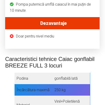
Pompa puternică umflă caiacul în mai puțin de
10 minute.
Dezavantaje
Doar pentru nivel mediu
Caracteristici tehnice Caiac gonflabil
BREEZE FULL 3 locuri
Podina
gonflabilă lată
Încărcătura maximă
250 kg
Vinil+Polietilenă