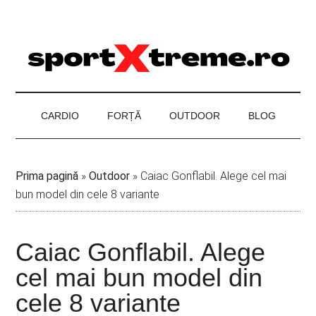
Skip
Skip
Skip
to
to
to
main
secondary
footer
content
menu
CARDIO
FORȚĂ
OUTDOOR
BLOG
Prima pagină
»
Outdoor
»
Caiac Gonflabil. Alege cel mai
bun model din cele 8 variante
Caiac Gonflabil. Alege
cel mai bun model din
cele 8 variante