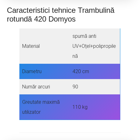
Caracteristici tehnice Trambulină
rotundă 420 Domyos
spumă anti
Material
UV+Oțel+polipropile
nă
Diametru
420 cm
Număr arcuri
90
Greutate maximă
110 kg
utilizator