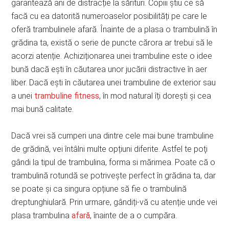
garantează ani de distracție la sărituri. Copiii știu ce să
facă cu ea datorită numeroaselor posibilități pe care le
oferă trambulinele afară. Înainte de a plasa o trambulină în
grădina ta, există o serie de puncte cărora ar trebui să le
acorzi atenție. Achiziționarea unei trambuline este o idee
bună dacă ești în căutarea unor jucării distractive în aer
liber. Dacă ești în căutarea unei trambuline de exterior sau
a unei
trambuline fitness
, în mod natural îți dorești și cea
mai bună calitate.
Dacă vrei să cumperi una dintre cele mai bune trambuline
de grădină, vei întâlni multe opțiuni diferite. Astfel te poţi
gândi la tipul de trambulina, forma si mărimea. Poate că o
trambulină rotundă se potrivește perfect în grădina ta, dar
se poate și ca singura opțiune să fie o trambulină
dreptunghiulară. Prin urmare, gândiți-vă cu atenție unde vei
plasa trambulina
afară
, înainte de a o cumpăra.