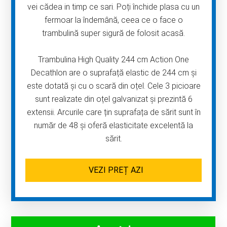
vei cădea in timp ce sari. Poți închide plasa cu un
fermoar la îndemână, ceea ce o face o
trambulină super sigură de folosit acasă.
Trambulina High Quality 244 cm Action One
Decathlon are o suprafață elastic de 244 cm și
este dotată și cu o scară din oțel. Cele 3 picioare
sunt realizate din oțel galvanizat și prezintă 6
extensii. Arcurile care țin suprafața de sărit sunt în
număr de 48 și oferă elasticitate excelentă la
sărit.
VEZI PREȚ AZI