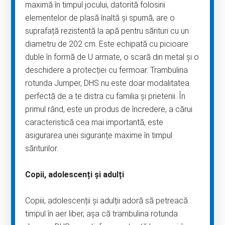
maximă în timpul jocului, datorită folosirii
elementelor de plasă înaltă și spumă, are o
suprafață rezistentă la apă pentru sărituri cu un
diametru de 202 cm. Este echipată cu picioare
duble în formă de U armate, o scară din metal și o
deschidere a protecției cu fermoar. Trambulina
rotunda Jumper, DHS nu este doar modalitatea
perfectă de a te distra cu familia și prietenii. În
primul rând, este un produs de încredere, a cărui
caracteristică cea mai importantă, este
asigurarea unei siguranțe maxime în timpul
săriturilor.
Copii, adolescenți și adulți
Copiii, adolescenții și adulții adoră să petreacă
timpul în aer liber, așa că trambulina rotunda