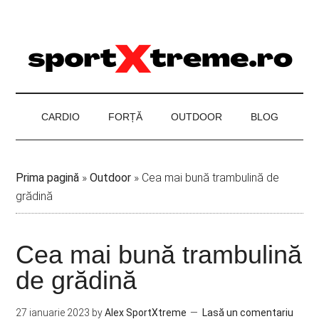
Skip
Skip
Skip
to
to
to
main
secondary
footer
content
menu
CARDIO
FORȚĂ
OUTDOOR
BLOG
Prima pagină
»
Outdoor
»
Cea mai bună trambulină de
grădină
Cea mai bună trambulină
de grădină
27 ianuarie 2023
by
Alex SportXtreme
Lasă un comentariu