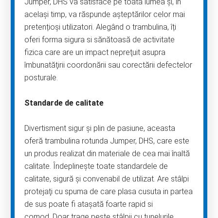
Jumper, DHS va satisface pe toată lumea și, în
același timp, va răspunde așteptărilor celor mai
pretențioși utilizatori. Alegând o trambulina, îți
oferi forma sigura si sănătoasă de activitate
fizica care are un impact nepreţuit asupra
îmbunatăţirii coordonării sau corectării defectelor
posturale.
Standarde de calitate
Divertisment sigur și plin de pasiune, aceasta
oferă trambulina rotunda Jumper, DHS, care este
un produs realizat din materiale de cea mai înaltă
calitate. Îndeplinește toate standardele de
calitate, sigură și convenabil de utilizat. Are stâlpi
protejaţi cu spuma de care plasa cusuta in partea
de sus poate fi ataşată foarte rapid si
comod. Doar trage peste stâlpii cu tunelurile