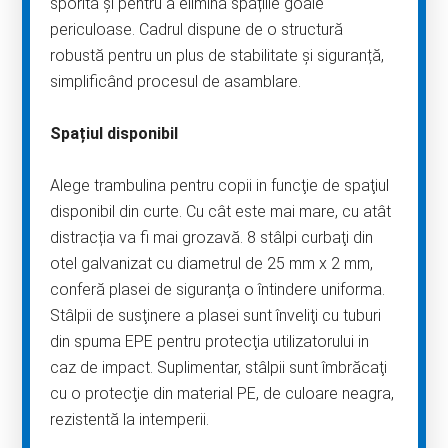
sporită și pentru a elimina spațiile goale
periculoase. Cadrul dispune de o structură
robustă pentru un plus de stabilitate și siguranță,
simplificând procesul de asamblare.
Spațiul disponibil
Alege trambulina pentru copii in funcţie de spaţiul
disponibil din curte. Cu cât este mai mare, cu atât
distracția va fi mai grozavă. 8 stâlpi curbaţi din
otel galvanizat cu diametrul de 25 mm x 2 mm,
conferă plasei de siguranţa o întindere uniforma.
Stâlpii de susţinere a plasei sunt înveliţi cu tuburi
din spuma EPE pentru protecţia utilizatorului in
caz de impact. Suplimentar, stâlpii sunt îmbrăcaţi
cu o protecţie din material PE, de culoare neagra,
rezistentă la intemperii.