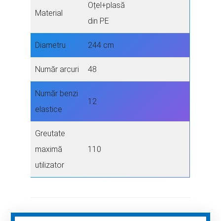
Oțel+plasă
Material
din PE
Diametru
244 cm
Număr arcuri
48
Număr benzi
12
elastice
Greutate
maximă
110
utilizator